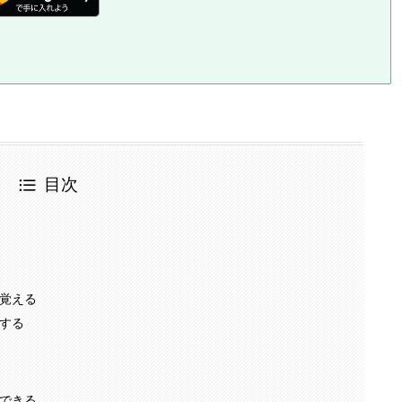
目次
覚える
する
できる