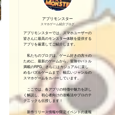
アプリモンスター
スマホゲーム紹介ブログ
アプリモンスターでは、スマホユーザーの
皆さんに最高のモンスター体験を提供する
アプリを厳選してご紹介します。
私たちのブログは、ゲーム好きの方々の
ために、最新のゲームから、冒険やバトル
満載のRPG、さらにはカジュアルに楽し
めるパズルゲームまで、幅広いジャンルの
スマホゲームをカバーしています。
ここでは、各アプリの特徴や魅力を詳し
く解説し、初心者向けの攻略法やプロのテ
クニックも伝授します！
新作リリース情報や限定イベントの速報