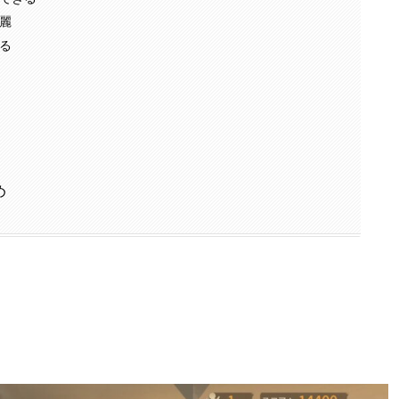
麗
る
め