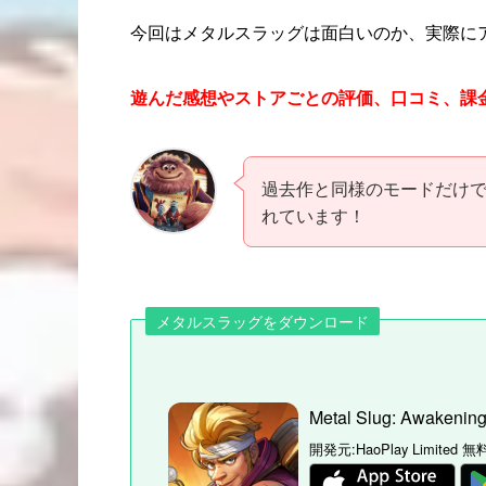
今回はメタルスラッグは
面白い
のか、
実際に
遊んだ感想やストアごとの評価、口コミ、課
過去作と同様のモードだけ
れています！
メタルスラッグをダウンロード
Metal Slug: Awakenin
開発元:
HaoPlay Limited
無