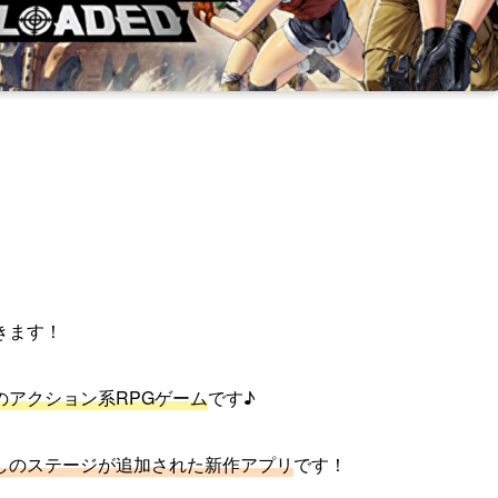
きます！
アクション系RPGゲーム
です♪
しのステージが追加された新作アプリ
です！