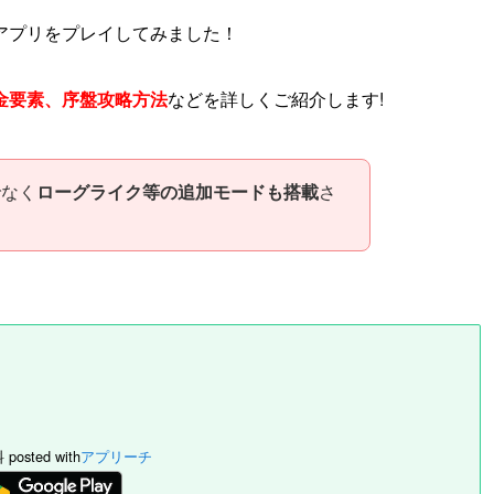
アプリをプレイしてみました！
金要素、序盤攻略
方法
などを詳しくご紹介します!
でなく
ローグライク等の追加モードも搭載
さ
g
料
posted with
アプリーチ