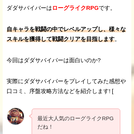
ダダサバイバー
は
ローグライクRPG
です。
自キャラを戦闘の中でレベルアップし、様々な
スキルを獲得して戦闘クリアを目指します
。
今回はダダサバイバーは
面白い
のか?
実際にダダサバイバーをプレイしてみた
感想
や
口コミ、
序盤
攻略
方法などを紹介します!
[
最近大人気のローグライクRPG
だね！