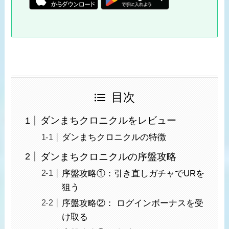
目次
ダンまちクロニクルをレビュー
ダンまちクロニクルの特徴
ダンまちクロニクルの序盤攻略
序盤攻略①：引き直しガチャでURを
狙う
序盤攻略②： ログインボーナスを受
け取る