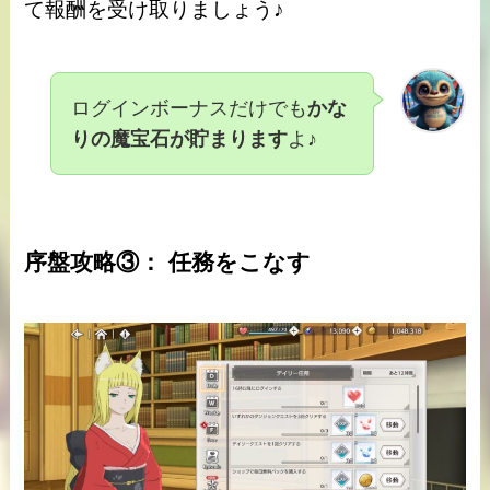
て報酬を受け取りましょう♪
ログインボーナスだけでも
かな
りの魔宝石が貯まります
よ♪
序盤攻略③： 任務をこなす