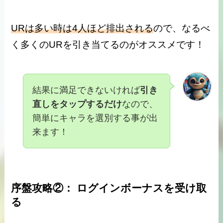
URは多い時は4人ほど排出される
ので、なるべ
く多くのURを引き当てるのがオススメです！
結果に満足できないければ
引き
直しをタップするだけ
なので、
簡単にキャラを選別する事が出
来ます！
序盤攻略②： ログインボーナスを受け取
る