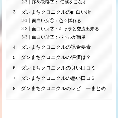
序盤攻略③： 任務をこなす
ダンまちクロニクルの面白い所
面白い所①：色々揺れる
面白い所②：キャラと交流出来る
面白い所③：バトルが簡単
ダンまちクロニクルの課金要素
ダンまちクロニクルの評価は？
ダンまちクロニクルの良い口コミ
ダンまちクロニクルの悪い口コミ
ダンまちクロニクルのレビューまとめ