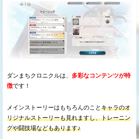
ダンまちクロニクルは、
多彩なコンテンツが特
徴
です！
メインストーリーはもちろんのこと
キャラのオ
リジナルストーリーも見れますし、トレーニン
グや闘技場などもあります♪