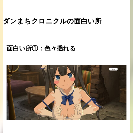
ダンまちクロニクルの面白い所
面白い所①：色々揺れる