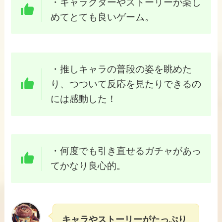
・
キャラクターやストーリーが楽し
めてとても良いゲーム。
・
推しキャラの普段の姿を眺めた
り、つついて反応を見たりできるの
には感動した！
・
何度でも引き直せるガチャがあっ
てかなり良心的。
キャラやストーリーがたっぷり