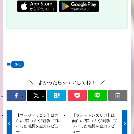
RPG
よかったらシェアしてね！
【マージドラゴン】は面
【フォートレスサガ】は
白い?口コミや実際にプレ
面白い?口コミや実際にプ
イした感想を全力レビュ
レイした感想を全力レビ
ー
ュー