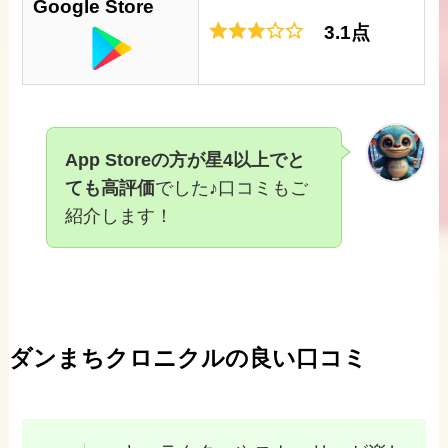
Google Store
3.1点
App Storeの方が星4以上でと
ても高評価
でした♪口コミもご
紹介します！
ダンまちクロニクルの良い口コミ