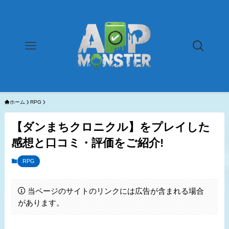
ホーム
RPG
【ダンまちクロニクル】をプレイした
感想と口コミ・評価をご紹介!
RPG
当ページのサイトのリンクには広告が含まれる場合
があります。