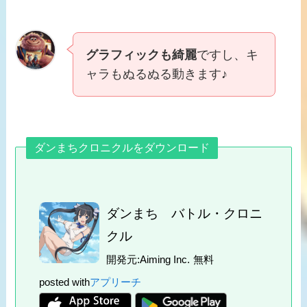
グラフィックも綺麗
ですし、キ
ャラもぬるぬる動きます♪
ダンまちクロニクルをダウンロード
ダンまち バトル・クロニ
クル
開発元:
Aiming Inc.
無料
posted with
アプリーチ