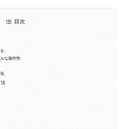
目次
れる
プルな操作性
益化
方法
る