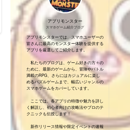
アプリモンスター
スマホゲーム紹介ブログ
アプリモンスターでは、スマホユーザーの
皆さんに最高のモンスター体験を提供する
アプリを厳選してご紹介します。
私たちのブログは、ゲーム好きの方々の
ために、最新のゲームから、冒険やバトル
満載のRPG、さらにはカジュアルに楽し
めるパズルゲームまで、幅広いジャンルの
スマホゲームをカバーしています。
ここでは、各アプリの特徴や魅力を詳し
く解説し、初心者向けの攻略法やプロのテ
クニックも伝授します！
新作リリース情報や限定イベントの速報